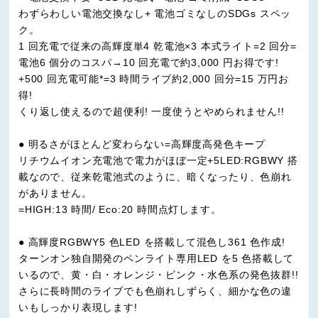
わずらわしい電池交換なし+ 電池ゴミなしのSDGs スペッ
ク。
1 回充電で従来の高輝度単4 乾電池×3 本式ライト=2 回分=
電池6 個分のコスパ→10 回充電で約3,000 円お得です!
+500 回充電可能*=3 時間ライブ約2,000 回分=15 万円お
得!
くり返し使えるので超便利! 一度使うとやめられません!!
● 明るさがほとんど変わらない=高輝度高発色キープ
リチウムイオン充電池で電力がほぼ一定+5LED:RGBWY 搭
載なので、従来乾電池式のように、暗くなったり、色崩れ
がありません。
=HIGH:13 時間/ Eco:20 時間点灯します。
● 高輝度RGBWY5 色LED を搭載して混色し361 色作成!
ターンオン独自開発のペンライト専用LED を5 色搭載して
いるので、黄・白・オレンジ・ピンク・水色系の発色抜群!!
さらに長時間のライブでも色崩れしずらく、細かな色の違
いもしっかり表現します!