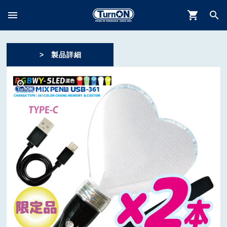
menu
shopping_cart
search
> 製品詳細
zoom_in