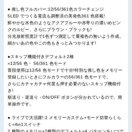
● 推し色フルカバー:12/56/361色カラーチェンジ
5LED でつくる電流も調整済の美発色361 色搭載!
鮮やかな水色のようなアクアブルーや赤寄りの濃いめピン
クのルビー、さらにブラウン・ブラックも!
分光放射照度計で1色ずつ測定して重複色の無いよう作成。
細かいあの色やこの色もきっとみつかります!
●スキップ機能付きデフォルト2種
=12/56 色・ 56/361 色モード
普段使用は12/56 色モードで十分!特別な推し色をメモリー
登録したいときにフルカラーの56/361 色モードで。
さらにカチャカチャ何度も押す必要のないスキップ機能付
き!
順送り・逆送り・ON/OFF ボタンが分かれているので、簡
単操作です。
● ライブで大活躍!:2 メモリーカステム+モード切替らくら
く=4in1スイッチ
2 種類のメモリー+2種類のデフォルト=4 パターンをいつで