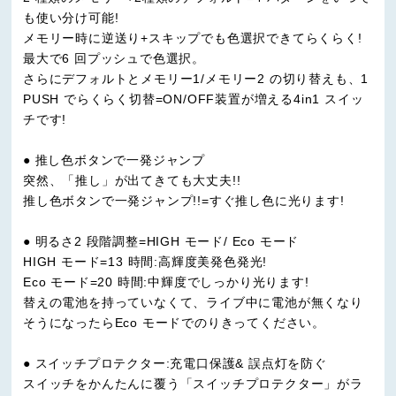
も使い分け可能!
メモリー時に逆送り+スキップでも色選択できてらくらく!
最大で6 回プッシュで色選択。
さらにデフォルトとメモリー1/メモリー2 の切り替えも、1
PUSH でらくらく切替=ON/OFF装置が増える4in1 スイッ
チです!
● 推し色ボタンで一発ジャンプ
突然、「推し」が出てきても大丈夫!!
推し色ボタンで一発ジャンプ!!=すぐ推し色に光ります!
● 明るさ2 段階調整=HIGH モード/ Eco モード
HIGH モード=13 時間:高輝度美発色発光!
Eco モード=20 時間:中輝度でしっかり光ります!
替えの電池を持っていなくて、ライブ中に電池が無くなり
そうになったらEco モードでのりきってください。
● スイッチプロテクター:充電口保護& 誤点灯を防ぐ
スイッチをかんたんに覆う「スイッチプロテクター」がラ