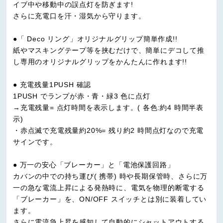
イブ中や移動中の誤点灯を防ぎます!
さらに充電口を汗・湿気から守ります。
●「 Deco リング」オリジナルグリップ簡単作成!!
紙やマスキングテープ等を挟むだけで、簡単にデコして推
し専用のオリジナルグリップをかんたんに作れます!!
● 充電残量1PUSH 確認
1PUSH でランプが赤・青・緑3 色に点灯
→充電残量= 点灯時間を表示します。( 各色:約4 時間半表
示)
・赤点滅で充電残量約20%= 残り約2 時間点灯なので充電
サインです。
● 万一の安心「ブレーカー」と「電池保護回路」
カバンの中での持ち運び( 携帯) 時や長期保管時、さらに万
一の急な電流上昇による発熱時に、電気を物理的断電する
「ブレーカー」を、ON/OFF スイッチとは別に装着してい
ます。
さらに電流急上昇を感知して自動的にシャットアウトする