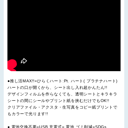
●推し活MAX!!=ひらくハート:Pt. ハート( プラチナハート)
ハートの口が開くから、シート出し入れ超かんたん!!
デザインフィルムを作らなくても、透明シートとキラキラ
シートの間にシールやプリント紙を挟むだけでもOK!!
クリアファイル・アクスタ・生写真をコピー紙プリントで
もカラーで光ります!!
● 電池交換不要=USB 充電式= 電池 ゴミ削減=SDGs