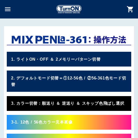
menu
shopping_cart
1. ライトON・OFF ＆ 2メモリーパターン切替
2. デフォルトモード切替＝①12-56色 / ②56-361色モード切
替
3. カラー切替：順送り ＆ 逆送り ＆ スキップ色飛ばし選択
3-1. 12色 / 56色カラー見本画像