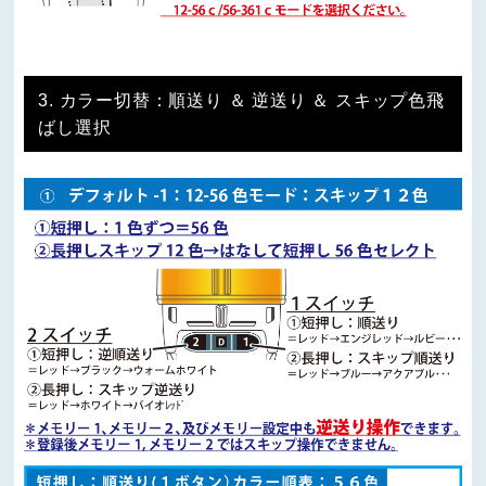
3. カラー切替：順送り ＆ 逆送り ＆ スキップ色飛
ばし選択