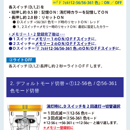
2. デフォルトモード切替＝①12-56色 / ②56-361
色モード切替