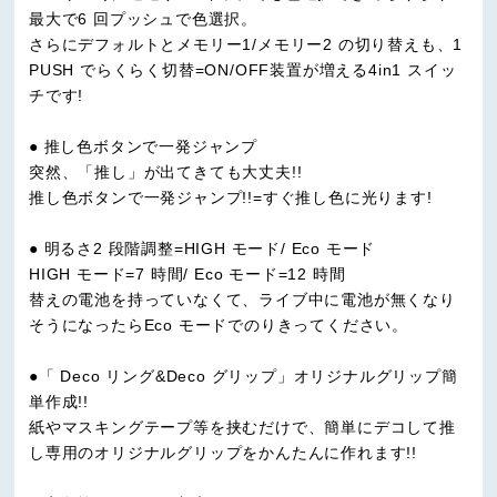
最大で6 回プッシュで色選択。
さらにデフォルトとメモリー1/メモリー2 の切り替えも、1
PUSH でらくらく切替=ON/OFF装置が増える4in1 スイッ
チです!
● 推し色ボタンで一発ジャンプ
突然、「推し」が出てきても大丈夫!!
推し色ボタンで一発ジャンプ!!=すぐ推し色に光ります!
● 明るさ2 段階調整=HIGH モード/ Eco モード
HIGH モード=7 時間/ Eco モード=12 時間
替えの電池を持っていなくて、ライブ中に電池が無くなり
そうになったらEco モードでのりきってください。
●「 Deco リング&Deco グリップ」オリジナルグリップ簡
単作成!!
紙やマスキングテープ等を挟むだけで、簡単にデコして推
し専用のオリジナルグリップをかんたんに作れます!!