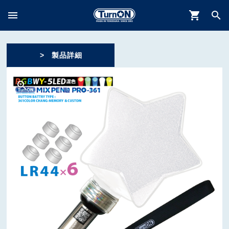
menu
shopping_cart
search
> 製品詳細
zoom_in