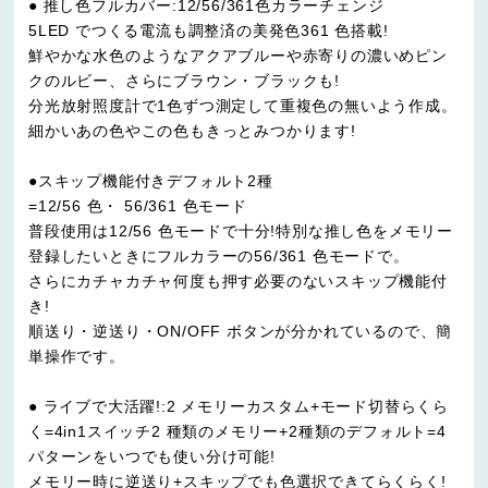
● 推し色フルカバー:12/56/361色カラーチェンジ
5LED でつくる電流も調整済の美発色361 色搭載!
鮮やかな水色のようなアクアブルーや赤寄りの濃いめピン
クのルビー、さらにブラウン・ブラックも!
分光放射照度計で1色ずつ測定して重複色の無いよう作成。
細かいあの色やこの色もきっとみつかります!
●スキップ機能付きデフォルト2種
=12/56 色・ 56/361 色モード
普段使用は12/56 色モードで十分!特別な推し色をメモリー
登録したいときにフルカラーの56/361 色モードで。
さらにカチャカチャ何度も押す必要のないスキップ機能付
き!
順送り・逆送り・ON/OFF ボタンが分かれているので、簡
単操作です。
● ライブで大活躍!:2 メモリーカスタム+モード切替らくら
く=4in1スイッチ2 種類のメモリー+2種類のデフォルト=4
パターンをいつでも使い分け可能!
メモリー時に逆送り+スキップでも色選択できてらくらく!