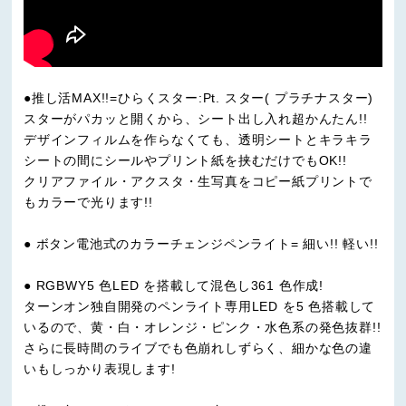
●推し活MAX!!=ひらくスター:Pt. スター( プラチナスター)
スターがパカッと開くから、シート出し入れ超かんたん!!
デザインフィルムを作らなくても、透明シートとキラキラ
シートの間にシールやプリント紙を挟むだけでもOK!!
クリアファイル・アクスタ・生写真をコピー紙プリントで
もカラーで光ります!!
● ボタン電池式のカラーチェンジペンライト= 細い!! 軽い!!
● RGBWY5 色LED を搭載して混色し361 色作成!
ターンオン独自開発のペンライト専用LED を5 色搭載して
いるので、黄・白・オレンジ・ピンク・水色系の発色抜群!!
さらに長時間のライブでも色崩れしずらく、細かな色の違
いもしっかり表現します!