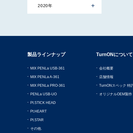
2020年
製品ラインナップ
TurnONについて
MIX PENLa USB-361
会社概要
MIX PENLa A-361
店舗情報
MIX PENLa PRO-361
TurnONスペック 
PENLa USB-UO
オリジナルOEM製作
Pt.STICK HEAD
Pt.HEART
Pt.STAR
その他.