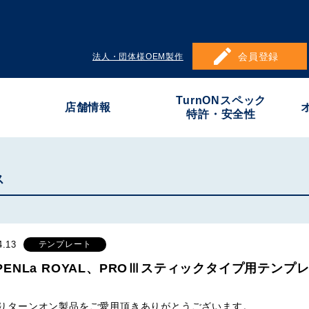
会員登録
法人・団体様OEM製作
TurnONスペック
店舗情報
特許・安全性
ス
4.13
テンプレート
 PENLa ROYAL、PROⅢスティックタイプ用テン
りターンオン製品をご愛用頂きありがとうございます。