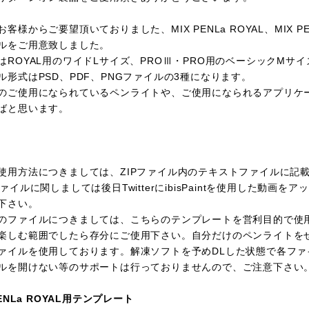
お客様からご要望頂いておりました、MIX PENLa ROYAL、MIX 
ルをご用意致しました。
はROYAL用のワイドLサイズ、PROⅢ・PRO用のベーシックMサイ
ル形式はPSD、PDF、PNGファイルの3種になります。
のご使用になられているペンライトや、ご使用になられるアプリケ
ばと思います。
使用方法につきましては、ZIPファイル内のテキストファイルに記
ファイルに関しましては後日TwitterにibisPaintを使用した動
下さい。
のファイルにつきましては、こちらのテンプレートを営利目的で使
楽しむ範囲でしたら存分にご使用下さい。自分だけのペンライトを
ァイルを使用しております。解凍ソフトを予めDLした状態で各ファ
ルを開けない等のサポートは行っておりませんので、ご注意下さい
PENLa ROYAL用テンプレート