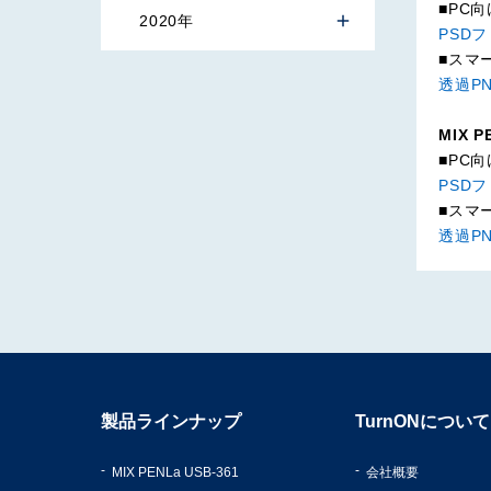
■PC向
2020年
PSD
■スマ
透過P
MIX 
■PC向
PSD
■スマ
透過P
製品ラインナップ
TurnONについて
MIX PENLa USB-361
会社概要